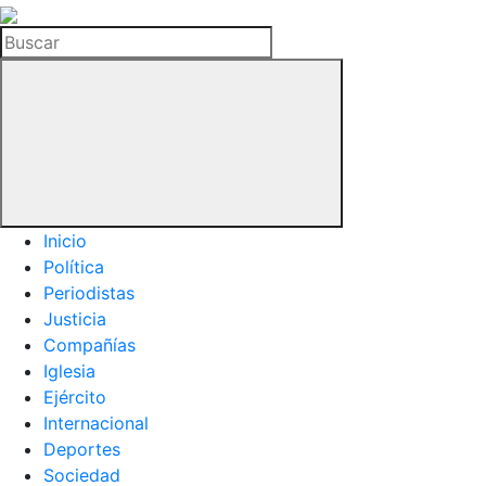
La
Hemeroteca
Buscar
del
Buitre
Inicio
Política
Periodistas
Justicia
Compañías
Iglesia
Ejército
Internacional
Deportes
Sociedad