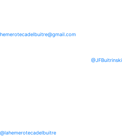
hemerotecadelbuitre
@gmail.com
@
JFBuitrinski
@
lahemerotecadelbuitre