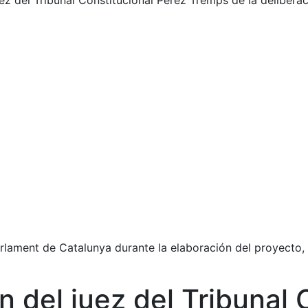
uez del Tribunal Constitucional Pérez Tremps de la delibera
rlament de Catalunya durante la elaboración del proyecto, 
ón del juez del Tribunal