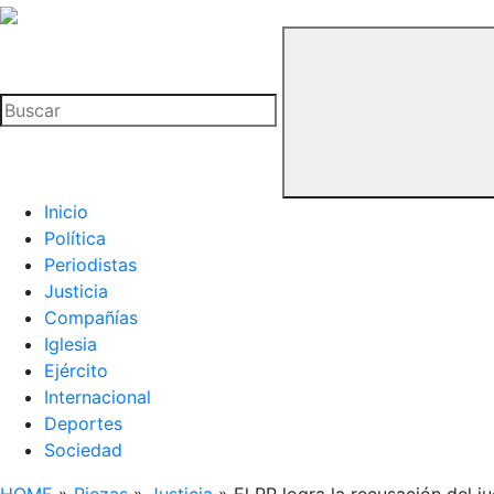
La
Hemeroteca
Buscar
del
Buitre
Inicio
Política
Periodistas
Justicia
Compañías
Iglesia
Ejército
Internacional
Deportes
Sociedad