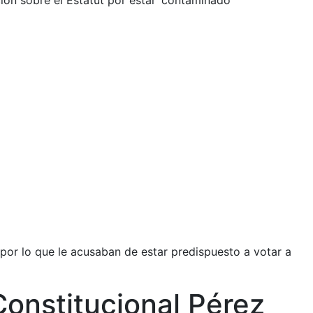
ción sobre el Estatut por estar ‘contaminado’
por lo que le acusaban de estar predispuesto a votar a
 Constitucional Pérez