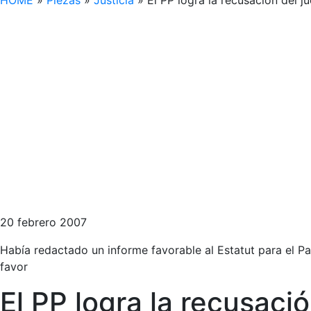
HOME
»
Piezas
»
Justicia
»
El PP logra la recusación del j
20 febrero 2007
Había redactado un informe favorable al Estatut para el Pa
favor
El PP logra la recusaci