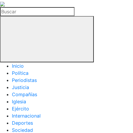
La
Hemeroteca
Buscar
del
Buitre
Inicio
Política
Periodistas
Justicia
Compañías
Iglesia
Ejército
Internacional
Deportes
Sociedad