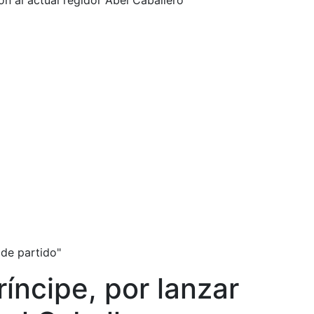
ón al actual regidor Abel Caballero
 de partido"
íncipe, por lanzar