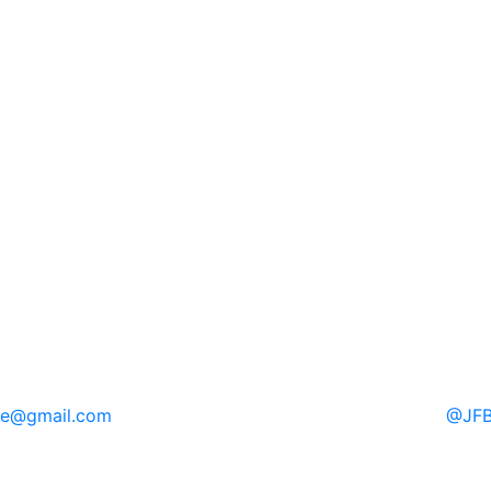
re
@gmail.com
@
JFB