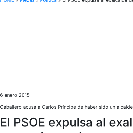
HOME
»
Piezas
»
Política
»
El PSOE expulsa al exalcalde de
6 enero 2015
Caballero acusa a Carlos Príncipe de haber sido un alcalde 
El PSOE expulsa al exal