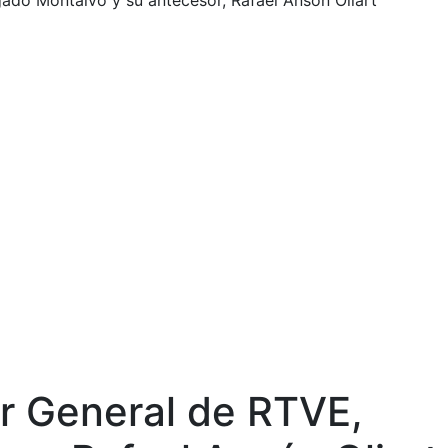
gado Montalvo y su antecesor, Rafael Ansón Oliart
or General de RTVE,