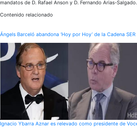
mandatos de D. Rafael Anson y D. Fernando Arias-Salgado.
Contenido relacionado
Ángels Barceló abandona ‘Hoy por Hoy’ de la Cadena SER po
Ignacio Ybarra Aznar es relevado como presidente de Voce