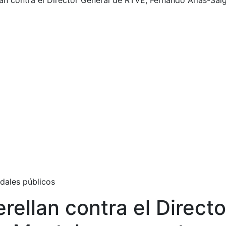
lan contra el Director General de RTVE, Fernando Arias-Sal
dales públicos
rellan contra el Direct