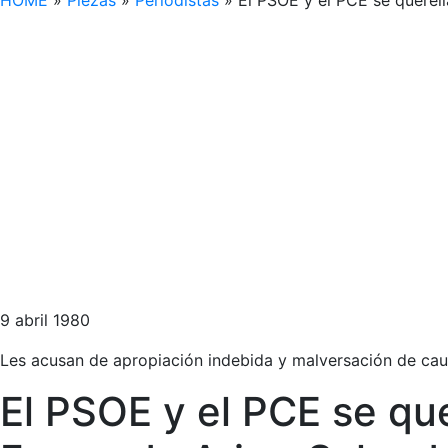
HOME
»
Piezas
»
Periodistas
»
El PSOE y el PCE se querel
9 abril 1980
Les acusan de apropiación indebida y malversación de cau
El PSOE y el PCE se que