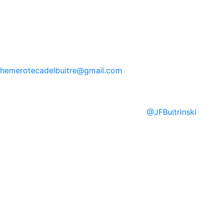
hemerotecadelbuitre
@gmail.com
@
JFBuitrinski