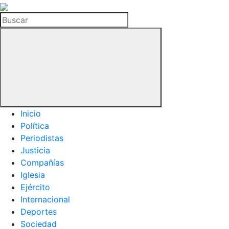
La
Hemeroteca
Buscar
del
Buitre
Inicio
Política
Periodistas
Justicia
Compañías
Iglesia
Ejército
Internacional
Deportes
Sociedad