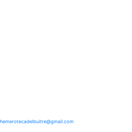
hemerotecadelbuitre
@gmail.com