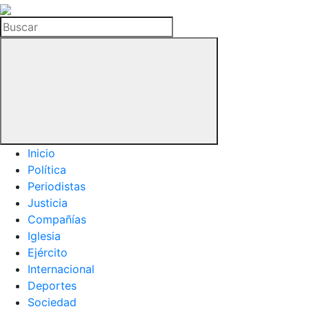
La
Hemeroteca
Buscar
del
Buitre
Inicio
Política
Periodistas
Justicia
Compañías
Iglesia
Ejército
Internacional
Deportes
Sociedad