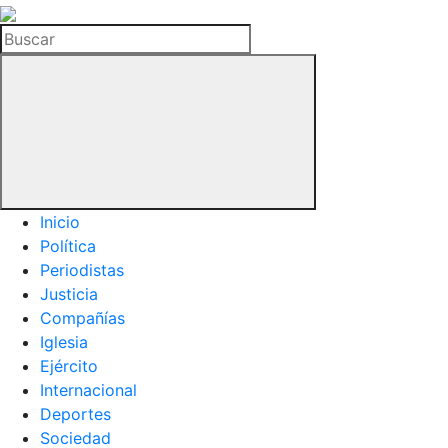
La
Hemeroteca
Buscar
del
Buitre
Inicio
Política
Periodistas
Justicia
Compañías
Iglesia
Ejército
Internacional
Deportes
Sociedad