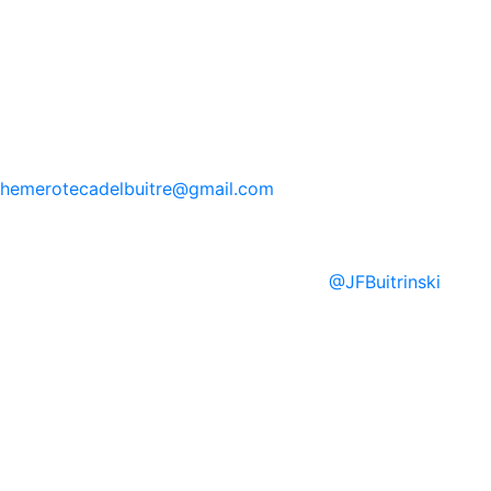
hemerotecadelbuitre
@gmail.com
@
JFBuitrinski