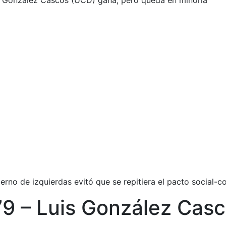
s González Cascos (UCD) gana, pero queda en minoría
erno de izquierdas evitó que se repitiera el pacto social-c
79 – Luis González Cas