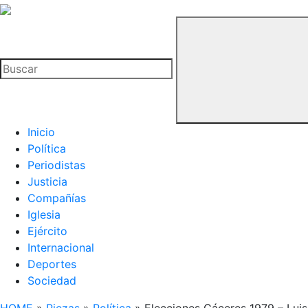
La
Hemeroteca
Buscar
del
Buitre
Inicio
Política
Periodistas
Justicia
Compañías
Iglesia
Ejército
Internacional
Deportes
Sociedad