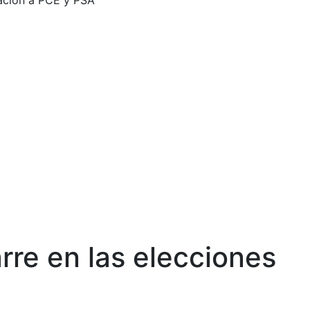
tación a PCE y PSA
rre en las elecciones