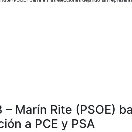
 Rite (PSOE) barre en las elecciones dejando sin represen
 – Marín Rite (PSOE) ba
ción a PCE y PSA