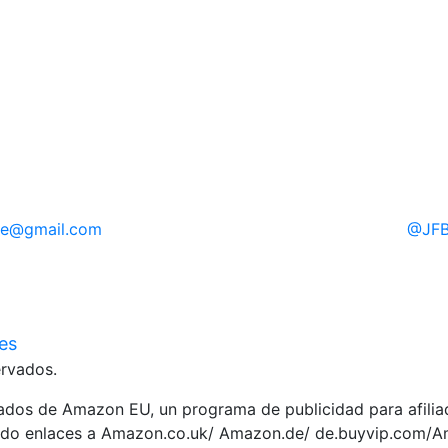
re
@gmail.com
@
JFB
ies
rvados.
liados de Amazon EU, un programa de publicidad para afili
yendo enlaces a Amazon.co.uk/ Amazon.de/ de.buyvip.com/A