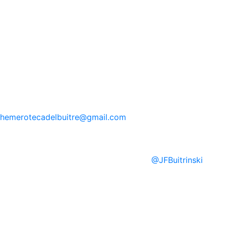
hemerotecadelbuitre
@gmail.com
@
JFBuitrinski