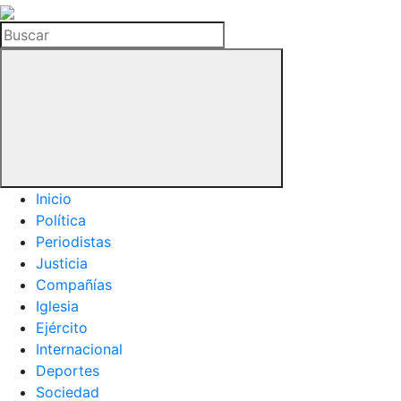
La
Hemeroteca
Buscar
del
Buitre
Inicio
Política
Periodistas
Justicia
Compañías
Iglesia
Ejército
Internacional
Deportes
Sociedad