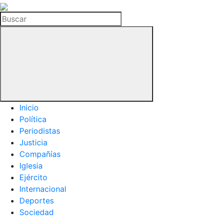
La
Hemeroteca
Buscar
del
Buitre
Inicio
Política
Periodistas
Justicia
Compañías
Iglesia
Ejército
Internacional
Deportes
Sociedad