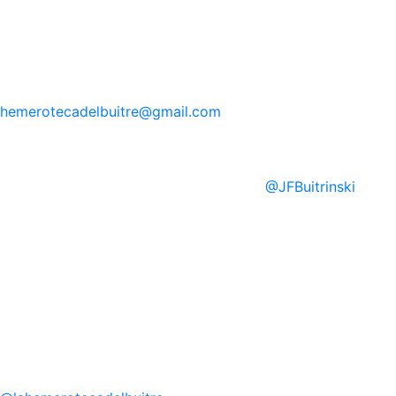
hemerotecadelbuitre
@gmail.com
@
JFBuitrinski