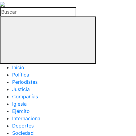
La
Hemeroteca
Buscar
del
Buitre
Inicio
Política
Periodistas
Justicia
Compañías
Iglesia
Ejército
Internacional
Deportes
Sociedad