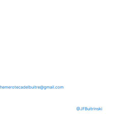
hemerotecadelbuitre
@gmail.com
@
JFBuitrinski