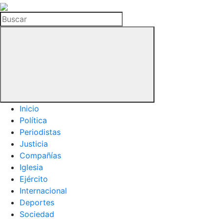
La
Hemeroteca
Buscar
del
Buitre
Inicio
Política
Periodistas
Justicia
Compañías
Iglesia
Ejército
Internacional
Deportes
Sociedad