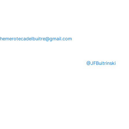
hemerotecadelbuitre
@gmail.com
@
JFBuitrinski