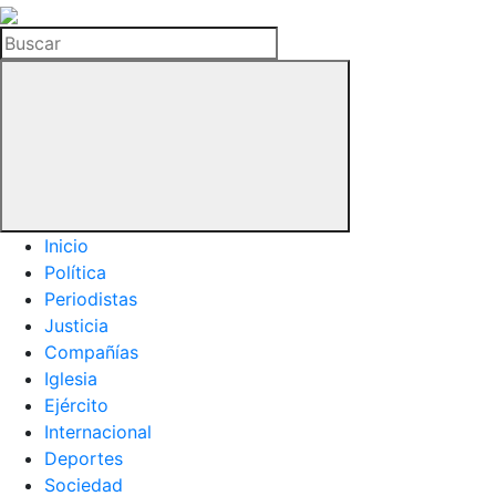
La
Hemeroteca
Buscar
del
Buitre
Inicio
Política
Periodistas
Justicia
Compañías
Iglesia
Ejército
Internacional
Deportes
Sociedad