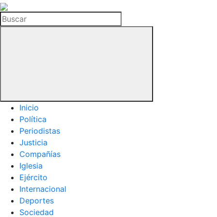
La
Hemeroteca
Buscar
del
Buitre
Inicio
Política
Periodistas
Justicia
Compañías
Iglesia
Ejército
Internacional
Deportes
Sociedad