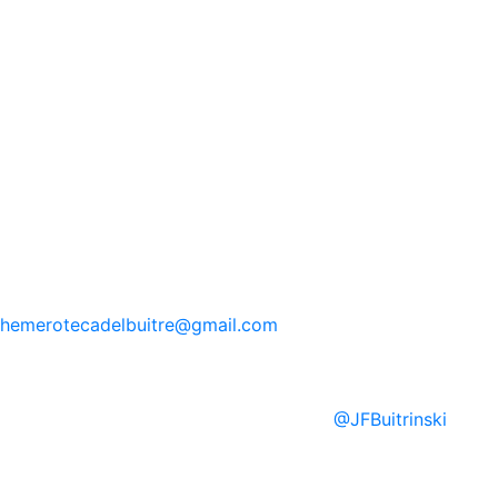
hemerotecadelbuitre
@gmail.com
@
JFBuitrinski