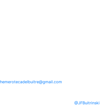
hemerotecadelbuitre
@gmail.com
@
JFBuitrinski