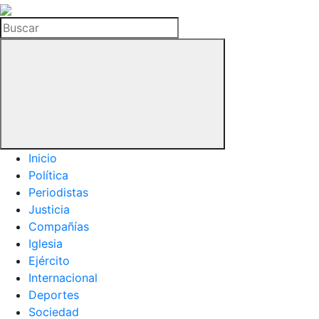
La
Hemeroteca
Buscar
del
Buitre
Inicio
Política
Periodistas
Justicia
Compañías
Iglesia
Ejército
Internacional
Deportes
Sociedad