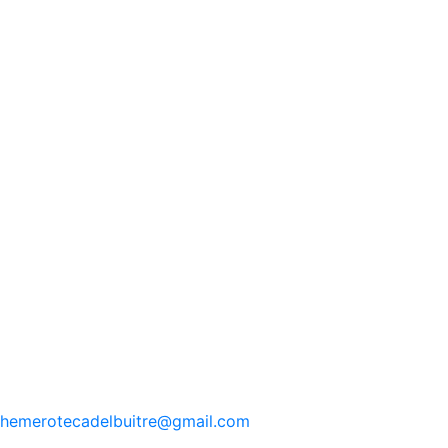
hemerotecadelbuitre
@gmail.com