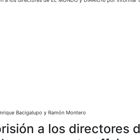
n a los directores de EL MUNDO y DIARIO16 por informar d
 Enrique Bacigalupo y Ramón Montero
isión a los directores