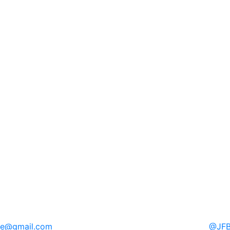
re
@gmail.com
@
JFB