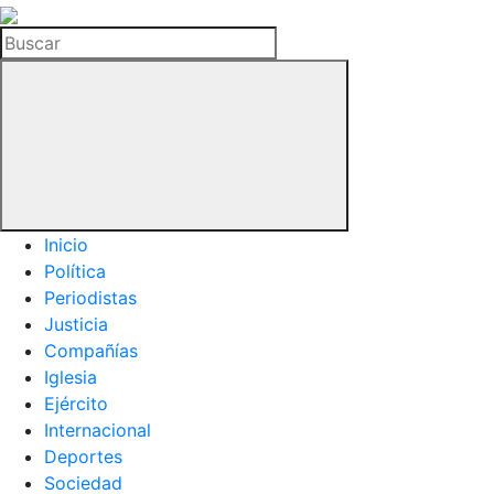
La
Hemeroteca
Buscar
del
Buitre
Inicio
Política
Periodistas
Justicia
Compañías
Iglesia
Ejército
Internacional
Deportes
Sociedad