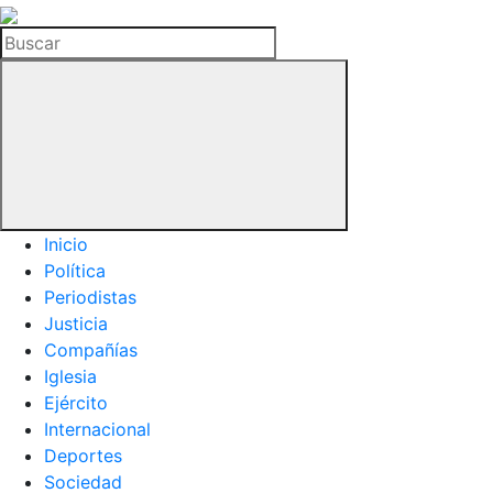
La
Hemeroteca
Buscar
del
Buitre
Inicio
Política
Periodistas
Justicia
Compañías
Iglesia
Ejército
Internacional
Deportes
Sociedad