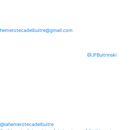
hemerotecadelbuitre
@gmail.com
@
JFBuitrinski
@
lahemerotecadelbuitre