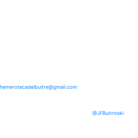
hemerotecadelbuitre
@gmail.com
@
JFBuitrinski