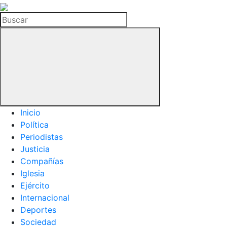
La
Hemeroteca
Buscar
del
Buitre
Inicio
Política
Periodistas
Justicia
Compañías
Iglesia
Ejército
Internacional
Deportes
Sociedad