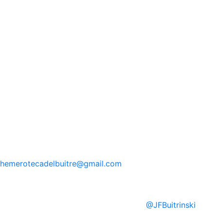
hemerotecadelbuitre
@gmail.com
@
JFBuitrinski