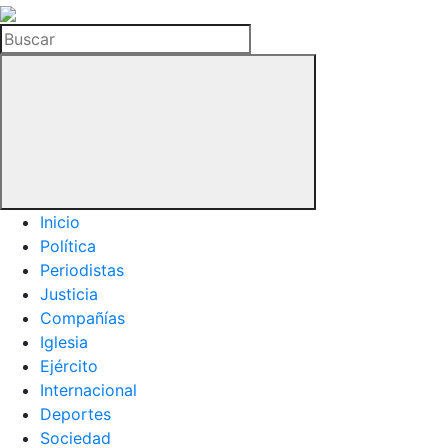
La
Hemeroteca
Buscar
del
Buitre
Inicio
Política
Periodistas
Justicia
Compañías
Iglesia
Ejército
Internacional
Deportes
Sociedad