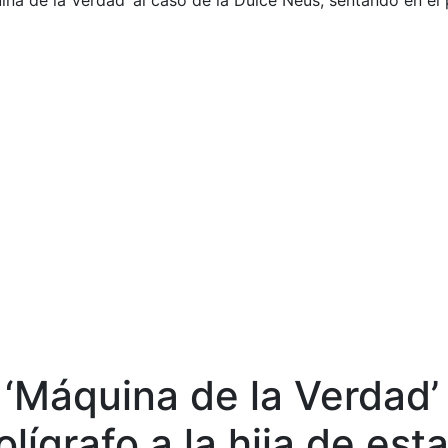
na de la Verdad’ al caso de la Dulce Neus, sentando en el 
‘Máquina de la Verdad’ 
lígrafo a la hija de est