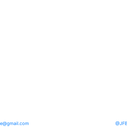
re
@gmail.com
@
JFB