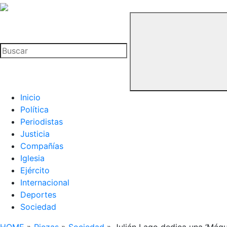
La
Hemeroteca
Buscar
del
Buitre
Inicio
Política
Periodistas
Justicia
Compañías
Iglesia
Ejército
Internacional
Deportes
Sociedad