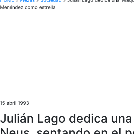
HOME
»
Piezas
»
Sociedad
»
Julián Lago dedica una ‘Máqui
Menéndez como estrella
15 abril 1993
Julián Lago dedica una 
Neus, sentando en el po