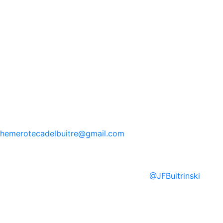
hemerotecadelbuitre
@gmail.com
@
JFBuitrinski