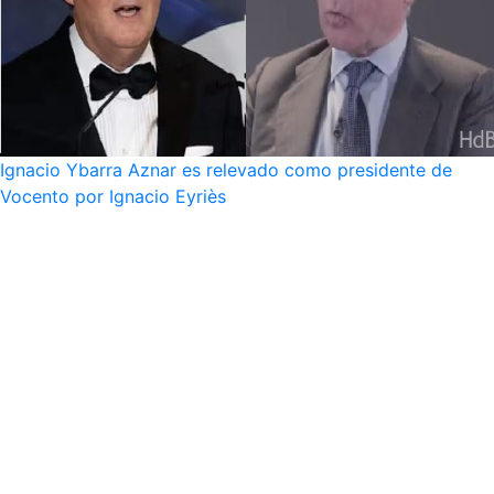
Ignacio Ybarra Aznar es relevado como presidente de
Vocento por Ignacio Eyriès