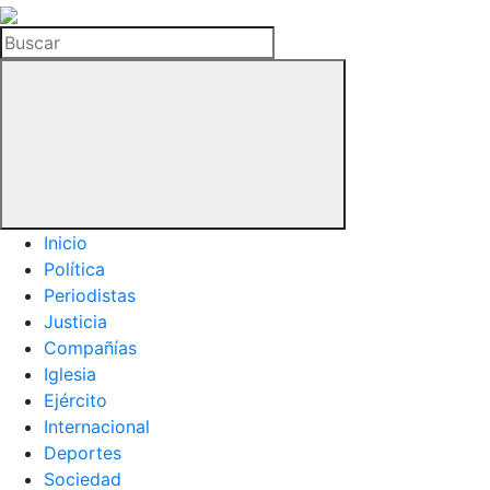
La
Hemeroteca
Buscar
del
Buitre
Inicio
Política
Periodistas
Justicia
Compañías
Iglesia
Ejército
Internacional
Deportes
Sociedad