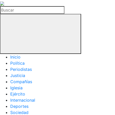
La
Hemeroteca
Buscar
del
Buitre
Inicio
Política
Periodistas
Justicia
Compañías
Iglesia
Ejército
Internacional
Deportes
Sociedad