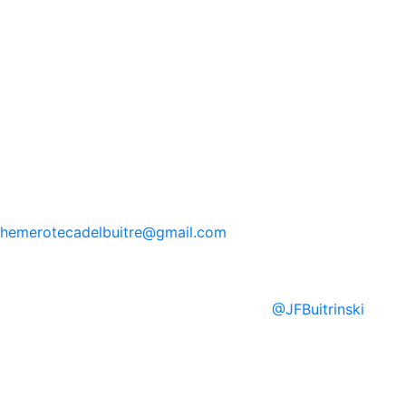
hemerotecadelbuitre
@gmail.com
@
JFBuitrinski