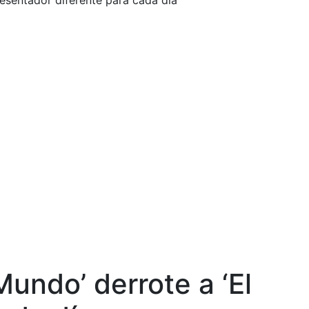
resentador diferente para cada día
undo’ derrote a ‘El