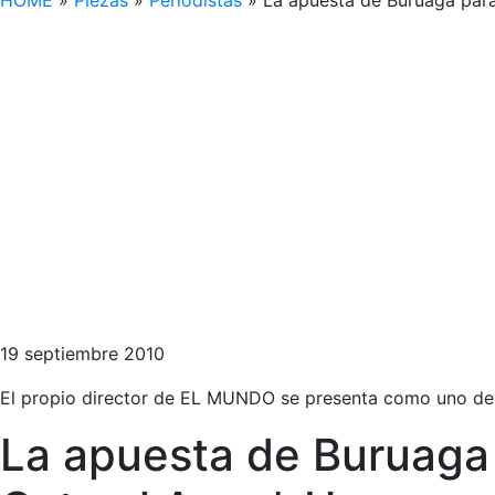
HOME
»
Piezas
»
Periodistas
»
La apuesta de Buruaga para 
19 septiembre 2010
El propio director de EL MUNDO se presenta como uno de l
La apuesta de Buruaga p