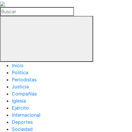
La
Hemeroteca
Buscar
del
Buitre
Inicio
Política
Periodistas
Justicia
Compañías
Iglesia
Ejército
Internacional
Deportes
Sociedad