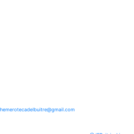
hemerotecadelbuitre
@gmail.com