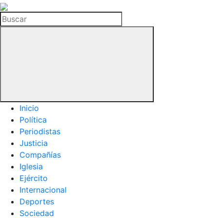
La
Hemeroteca
Buscar
del
Buitre
Inicio
Política
Periodistas
Justicia
Compañías
Iglesia
Ejército
Internacional
Deportes
Sociedad