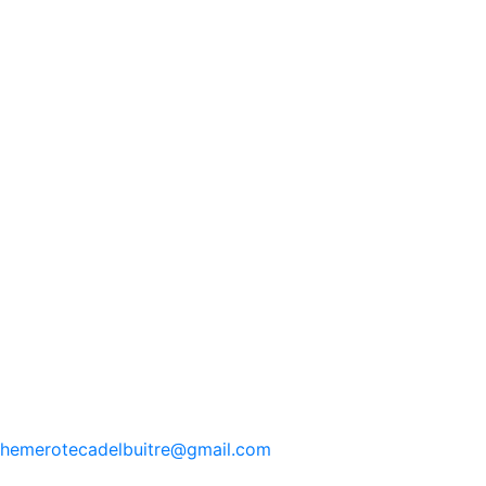
hemerotecadelbuitre
@gmail.com