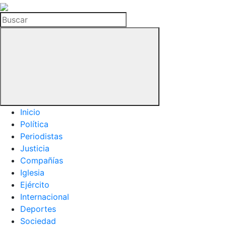
La
Hemeroteca
Buscar
del
Buitre
Inicio
Política
Periodistas
Justicia
Compañías
Iglesia
Ejército
Internacional
Deportes
Sociedad