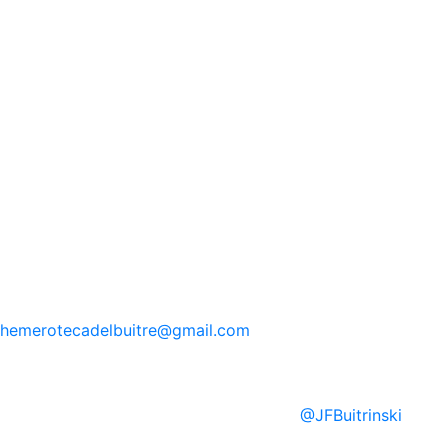
hemerotecadelbuitre
@gmail.com
@
JFBuitrinski