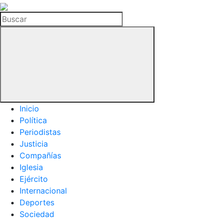
La
Hemeroteca
Buscar
del
Buitre
Inicio
Política
Periodistas
Justicia
Compañías
Iglesia
Ejército
Internacional
Deportes
Sociedad