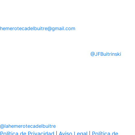
hemerotecadelbuitre
@gmail.com
@
JFBuitrinski
@
lahemerotecadelbuitre
Política de Privacidad
Aviso Legal
Política de
|
|