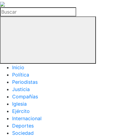
La
Hemeroteca
Buscar
del
Buitre
Inicio
Política
Periodistas
Justicia
Compañías
Iglesia
Ejército
Internacional
Deportes
Sociedad