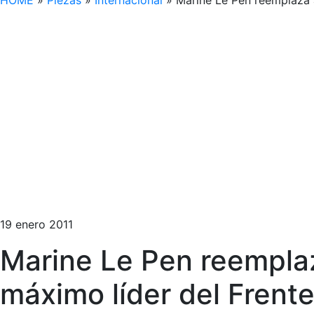
HOME
»
Piezas
»
Internacional
»
Marine Le Pen reemplaza 
19 enero 2011
Marine Le Pen reempla
máximo líder del Frent