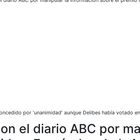
l diario ABC por manipular la información sobre el premio
oncedido por 'unanimidad' aunque Delibes había votado en
on el diario ABC por ma