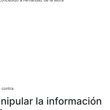
 concedido a Fernández de la Mora
 contra
nipular la información