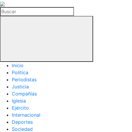
La
Hemeroteca
Buscar
del
Buitre
Inicio
Política
Periodistas
Justicia
Compañías
Iglesia
Ejército
Internacional
Deportes
Sociedad