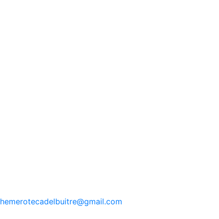
hemerotecadelbuitre
@gmail.com