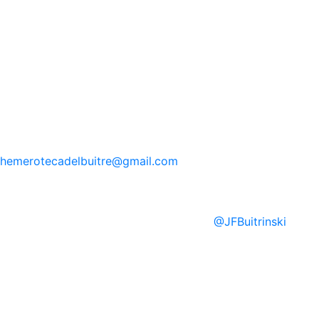
hemerotecadelbuitre
@gmail.com
@
JFBuitrinski