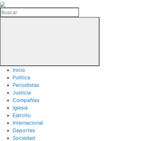
La
Hemeroteca
Buscar
del
Buitre
Inicio
Política
Periodistas
Justicia
Compañías
Iglesia
Ejército
Internacional
Deportes
Sociedad