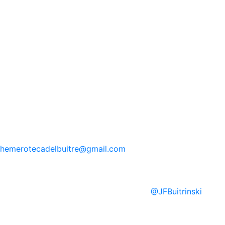
hemerotecadelbuitre
@gmail.com
@
JFBuitrinski