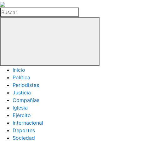
La
Hemeroteca
Buscar
del
Buitre
Inicio
Política
Periodistas
Justicia
Compañías
Iglesia
Ejército
Internacional
Deportes
Sociedad