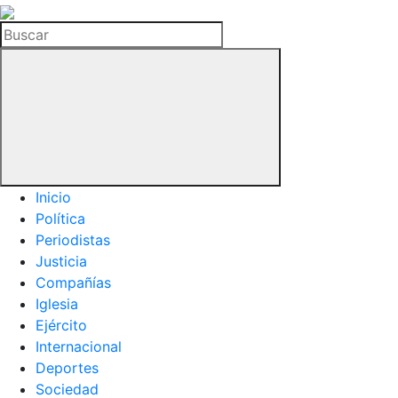
La
Hemeroteca
Buscar
del
Buitre
Inicio
Política
Periodistas
Justicia
Compañías
Iglesia
Ejército
Internacional
Deportes
Sociedad