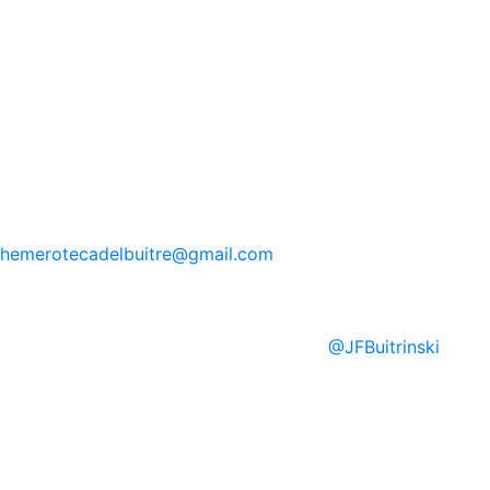
hemerotecadelbuitre
@gmail.com
@
JFBuitrinski