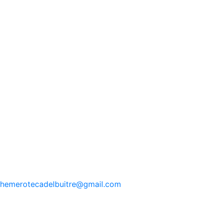
hemerotecadelbuitre
@gmail.com