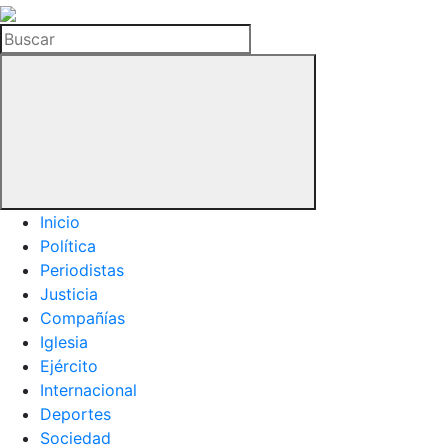
La
Hemeroteca
Buscar
del
Buitre
Inicio
Política
Periodistas
Justicia
Compañías
Iglesia
Ejército
Internacional
Deportes
Sociedad