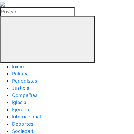
La
Hemeroteca
Buscar
del
Buitre
Inicio
Política
Periodistas
Justicia
Compañías
Iglesia
Ejército
Internacional
Deportes
Sociedad