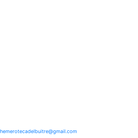
hemerotecadelbuitre
@gmail.com