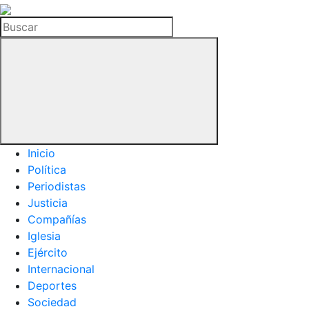
La
Hemeroteca
Buscar
del
Buitre
Inicio
Política
Periodistas
Justicia
Compañías
Iglesia
Ejército
Internacional
Deportes
Sociedad