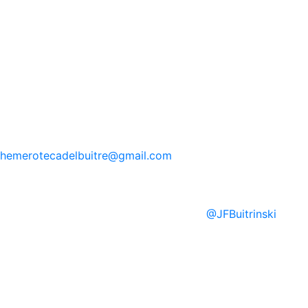
hemerotecadelbuitre
@gmail.com
@
JFBuitrinski