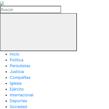
La
Hemeroteca
Buscar
del
Buitre
Inicio
Política
Periodistas
Justicia
Compañías
Iglesia
Ejército
Internacional
Deportes
Sociedad