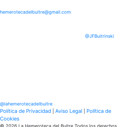
hemerotecadelbuitre
@gmail.com
@
JFBuitrinski
@
lahemerotecadelbuitre
Política de Privacidad
Aviso Legal
Política de
|
|
Cookies
© 2026 La Hemeroteca del Buitre Todos los derechos