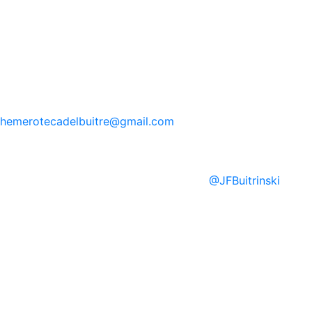
hemerotecadelbuitre
@gmail.com
@
JFBuitrinski