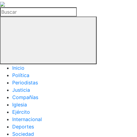
La
Hemeroteca
Buscar
del
Buitre
Inicio
Política
Periodistas
Justicia
Compañías
Iglesia
Ejército
Internacional
Deportes
Sociedad