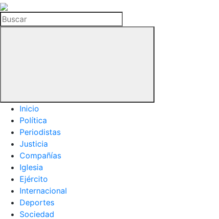
La
Hemeroteca
Buscar
del
Buitre
Inicio
Política
Periodistas
Justicia
Compañías
Iglesia
Ejército
Internacional
Deportes
Sociedad