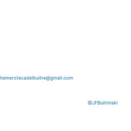
hemerotecadelbuitre
@gmail.com
@
JFBuitrinski