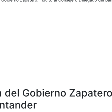
 Gobierno Zapatero: indulto al Consejero Delegado del Ba
 del Gobierno Zapatero:
ntander