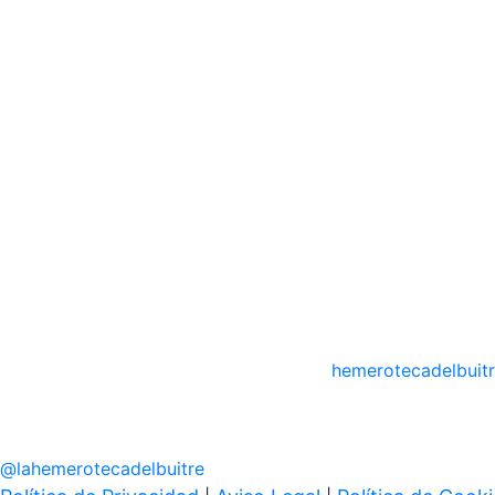
hemerotecadelbuit
@
lahemerotecadelbuitre