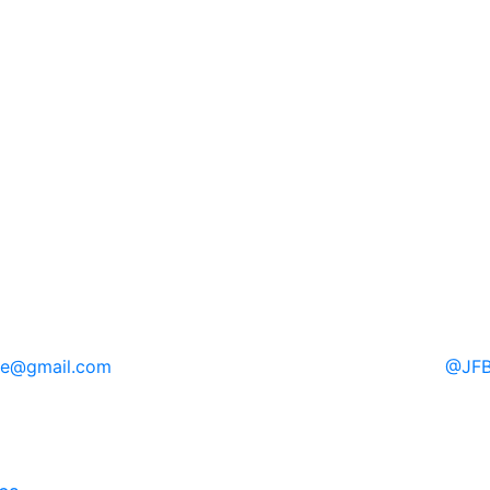
re
@gmail.com
@
JFB