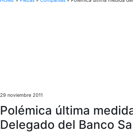
HOME
»
Piezas
»
Compañías
»
Polémica última medida del
29 noviembre 2011
Polémica última medida
Delegado del Banco Sa