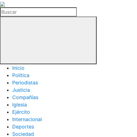
La
Hemeroteca
Buscar
del
Buitre
Inicio
Política
Periodistas
Justicia
Compañías
Iglesia
Ejército
Internacional
Deportes
Sociedad