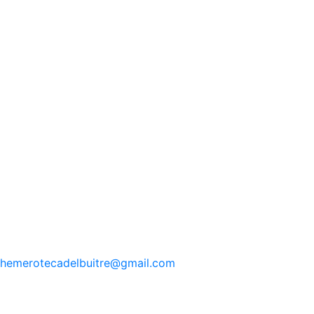
hemerotecadelbuitre
@gmail.com