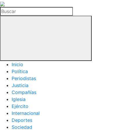
La
Hemeroteca
Buscar
del
Buitre
Inicio
Política
Periodistas
Justicia
Compañías
Iglesia
Ejército
Internacional
Deportes
Sociedad