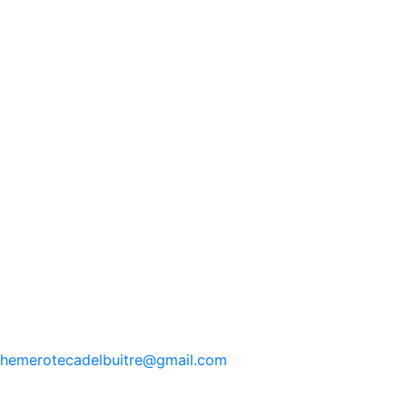
hemerotecadelbuitre
@gmail.com