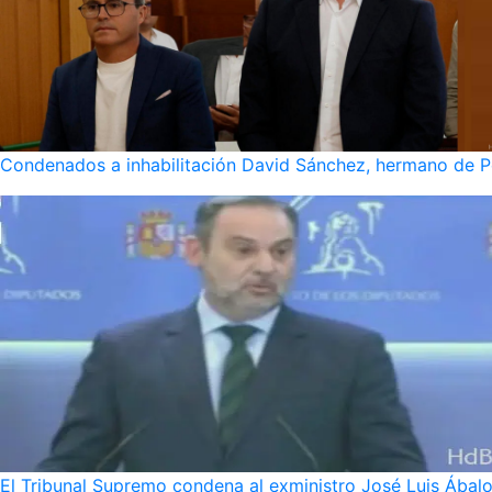
Condenados a inhabilitación David Sánchez, hermano de Pe
El Tribunal Supremo condena al exministro José Luis Ábalo