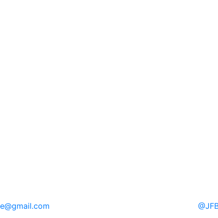
re
@gmail.com
@
JFB