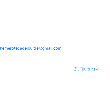
hemerotecadelbuitre
@gmail.com
@
JFBuitrinski