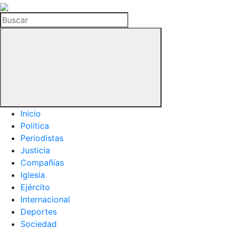
La
Hemeroteca
Buscar
del
Buitre
Inicio
Política
Periodistas
Justicia
Compañías
Iglesia
Ejército
Internacional
Deportes
Sociedad