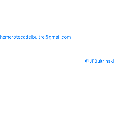
hemerotecadelbuitre
@gmail.com
@
JFBuitrinski